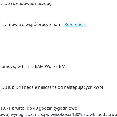
ać lub rozładować naczepę.
nicy mówią o współpracy z nami:
Referencje
.
ką umową w firmie BAM Works B.V.
 D3 lub D4 i będzie naliczane od następujących kwot:
18,71 brutto (do 40 godzin tygodniowo)
iowo) wynagradzane są w wysokości 130% stawki podstaw