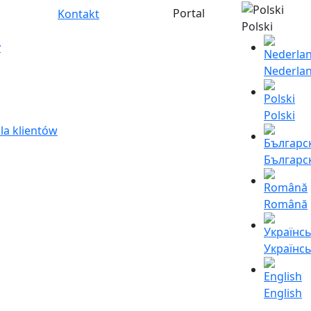
Portal
Kontakt
Polski
y
Nederla
Polski
la klientów
Българс
Română
Українс
English