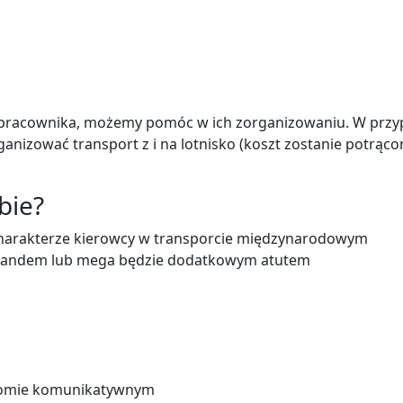
em pracownika, możemy pomóc w ich zorganizowaniu. W prz
nizować transport z i na lotnisko (koszt zostanie potrąco
bie?
harakterze kierowcy w transporcie międzynarodowym
u tandem lub mega będzie dodatkowym atutem
ziomie komunikatywnym