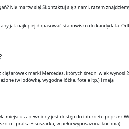
ń? Nie martw się! Skontaktuj się z nami, razem znajdziem
, aby jak najlepiej dopasować stanowisko do kandydata. Od
?
z ciężarówek marki Mercedes, których średni wiek wynosi 2
żone (w lodówkę, wygodne łóżka, fotele itp.) i mają
Na miejscu zapewniony jest dostęp do internetu poprzez Wi
sznice, pralka + suszarka, w pełni wyposażona kuchnia).