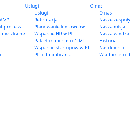
Usługi
O nas
Usługi
O nas
 BAM?
Rekrutacja
Nasze zespoł
t process
Planowanie kierowców
Nasza misja
e mieszkalne
Wsparcie HR w PL
Nasza wiedza
Pakiet mobilności / IMI
Historia
Wsparcie startupów w PL
Nasi klienci
i
Pliki do pobrania
Wiadomości d