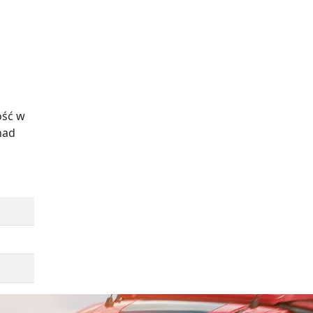
ość w
nad