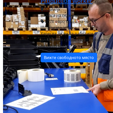
Production worker
Waalwijk
40 часа на седмица
17.76 евро бруто на час
Производство
Харесва ли ви да работите в
динамична среда, където можете
да съчетавате...
Вижте свободното място