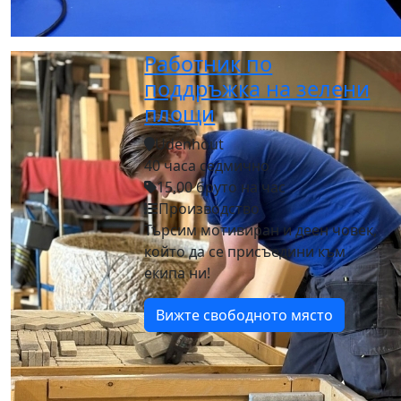
Работник по
поддръжка на зелени
площи
Udenhout
40 часа седмично
15,00 бруто на час
Производство
Търсим мотивиран и деен човек,
който да се присъедини към
екипа ни!
Вижте свободното място