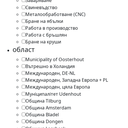
Заваряване
1
Свиневъдство
1
Металообработване (CNC)
1
Бране на ябълки
1
Работа в производство
2
Работа с бръшлян
1
Бране на круши
1
област
Municipality of Oosterhout
1
Вътрешно в Холандия
1
Международен, DE-NL
2
Международен, Западна Европа + PL
1
Международен, цяла Европа
3
Муніципалітет Udenhout
1
Община Tilburg
10
Община Amsterdam
1
Община Bladel
1
Община Dongen
1