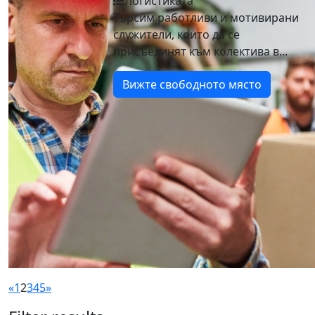
Логистиката
Търсим работливи и мотивирани
служители, които да се
присъединят към колектива в...
Вижте свободното място
«
1
2
3
4
5
»