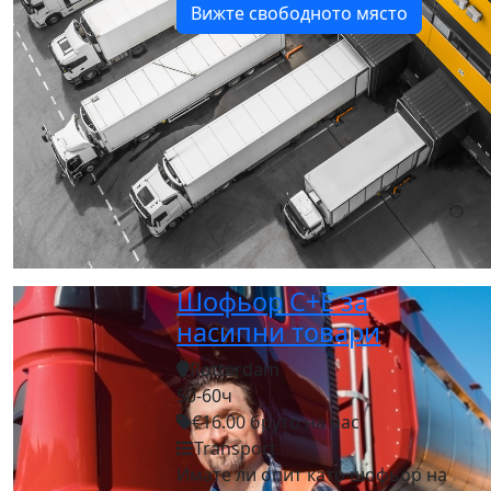
Вижте свободното място
Шофьор C+E за
насипни товари
Rotterdam
50-60ч
€16.00 бруто на час
Transport
Имате ли опит като шофьор на