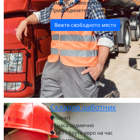
камион и положителна нагласа?
Присъединете се към...
Вижте свободното място
Складов работник
Hapert
39 часа седмично
14.71 бруто евро на час