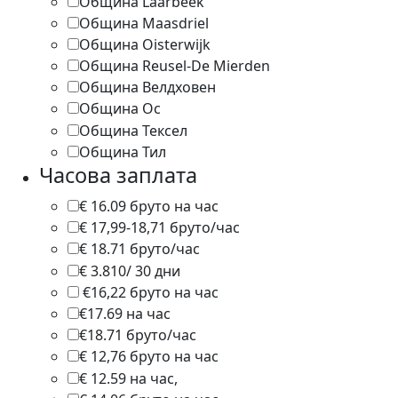
Община Laarbeek
1
Община Maasdriel
1
Община Oisterwijk
1
Община Reusel-De Mierden
2
Община Велдховен
3
Община Ос
2
Община Тексел
4
Община Тил
1
Часова заплата
€ 16.09 бруто на час
1
€ 17,99-18,71 бруто/час
1
€ 18.71 бруто/час
1
€ 3.810/ 30 дни
1
€16,22 бруто на час
1
€17.69 на час
1
€18.71 бруто/час
1
€ 12,76 бруто на час
1
€ 12.59 на час,
1