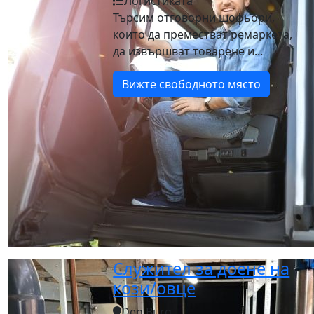
Логистиката
Търсим отговорни шофьори,
които да преместват ремаркета,
да извършват товарене и...
Вижте свободното място
Служител за доене на
кози/овце
Den Burg