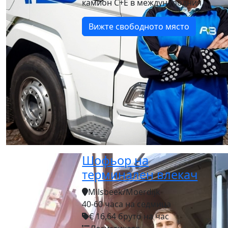
камион C+E в международния...
Вижте свободното място
Шофьор на
терминален влекач
Milsbeek/Moerdijk
40-60 часа на седмица
€ 16,64 бруто на час