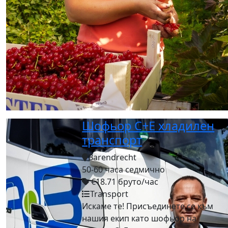
Шофьор C+E хладилен
транспорт
Barendrecht
50-60 часа седмично
€18.71 бруто/час
Transport
Искаме те! Присъединете се към
нашия екип като шофьор на