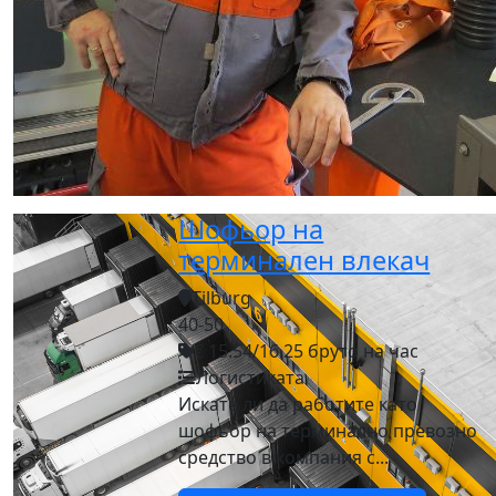
Шофьор на
терминален влекач
Tilburg
40-50
€ 15.54/16.25 бруто на час
Логистиката
Искате ли да работите като
шофьор на терминално превозно
средство в компания с...