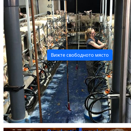
40
14,71 евро на час
Добитък
Искате ли да работите във ферма
на най-красивия остров в
Нидерландия?...
Вижте свободното място