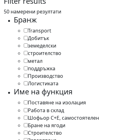
Filter results
50 намерени резултати
Бранж
Transport
13
Добитък
2
земеделски
12
строителство
3
метал
2
поддръжка
4
Производство
8
Логистиката
8
Име на функция
Поставяне на изолация
1
Работа в склад
1
Шофьор С+Е, самостоятелен
8
Бране на ягоди
1
Строителство
2