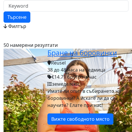
Търсене
Филтър
50 намерени резултати
Бране на боровинки
Reusel
38 до 48 часа на седмица
€14.71 бруто на час
земеделски
Имате ли опит в събирането на
боровинки? А искате ли да се
научите? Елате при нас!
Вижте свободното място