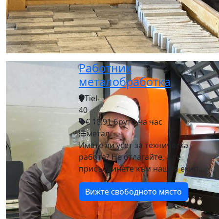
Работник
металобработка
Tiel
40
€ 18.91 бруто на час
метал
Имате ли усет за техническа
работа? Не отлагайте, а се
присъединете към нашия екип...
Вижте свободното място