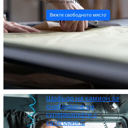
работно място с...
Вижте свободното място
Шофьор на камион за
снабдяване на
супермаркети с
категория C