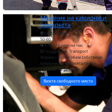
Механик на камиони и
ремаркета
Swifterbant
50-60
€16,22 бруто на час
поддръжка, Transport
Фирма с голям обем собствени
камиони и ремаркета търси
механик на ремаркета!
Вижте свободното място