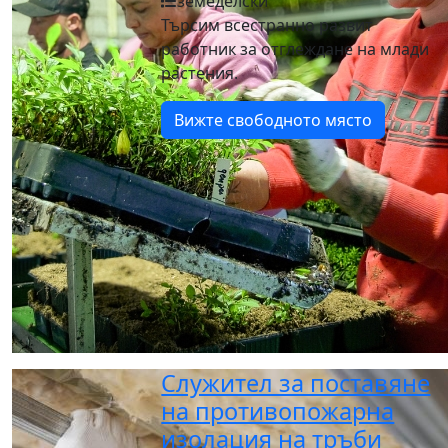
земеделски
Търсим всестранно развит
работник за отглеждане на млади
растения.
Вижте свободното място
Служител за поставяне
на противопожарна
изолация на тръби