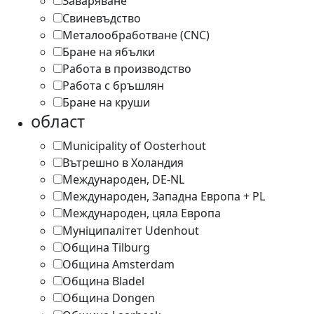
Заваряване
1
Свиневъдство
1
Металообработване (CNC)
1
Бране на ябълки
1
Работа в производство
2
Работа с бръшлян
1
Бране на круши
1
област
Municipality of Oosterhout
1
Вътрешно в Холандия
1
Международен, DE-NL
2
Международен, Западна Европа + PL
1
Международен, цяла Европа
3
Муніципалітет Udenhout
1
Община Tilburg
10
Община Amsterdam
1
Община Bladel
1
Община Dongen
1