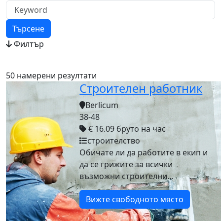
Търсене
Филтър
50 намерени резултати
Строителен работник
Berlicum
38-48
€ 16.09 бруто на час
строителство
Обичате ли да работите в екип и
да се грижите за всички
възможни строителни...
Вижте свободното място