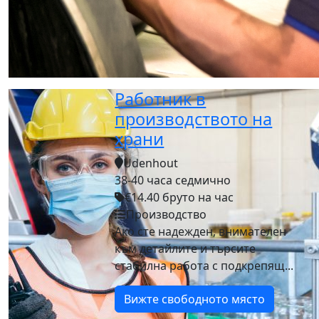
Работник в
производството на
храни
Udenhout
38-40 часа седмично
€14.40 бруто на час
Производство
Ако сте надежден, внимателен
към детайлите и търсите
стабилна работа с подкрепящ...
Вижте свободното място