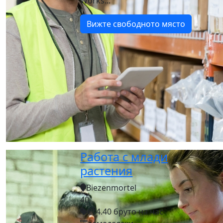
Works...
Вижте свободното място
Работа с млади
растения
Biezenmortel
40
€14.40 бруто на час