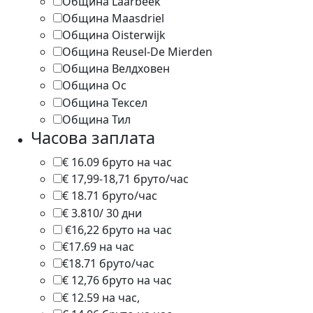
Община Laarbeek
1
Община Maasdriel
1
Община Oisterwijk
1
Община Reusel-De Mierden
2
Община Велдховен
3
Община Ос
2
Община Тексел
4
Община Тил
1
Часова заплата
€ 16.09 бруто на час
1
€ 17,99-18,71 бруто/час
1
€ 18.71 бруто/час
1
€ 3.810/ 30 дни
1
€16,22 бруто на час
1
€17.69 на час
1
€18.71 бруто/час
1
€ 12,76 бруто на час
1
€ 12.59 на час,
1