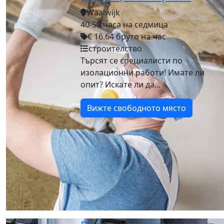
Waalwijk
40-50 часа на седмица
€ 16.64 бруто на час
строителство
Търсят се специалисти по
изолационни работи! Имате ли
опит? Искате ли да...
Вижте свободното място