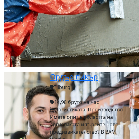
Ордър пикър
Tilburg
40
14,98 бруто на час
Логистиката, Производство
Имате опит в областта на
логистиката и търсите ново
предизвикателство? В BAM