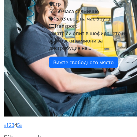
Erp
55-60 часа седмично
15.63 евро на час бруто
Transport
Имате ли опит в шофирането на
търговски камиони за
дистрибуция на...
Вижте свободното място
«
1
2
3
4
5
»