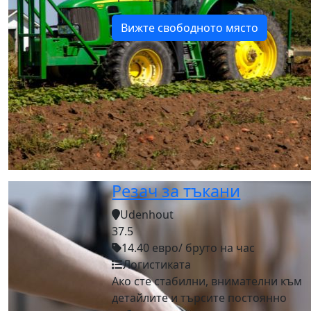
Вижте свободното място
Резач за тъкани
Udenhout
37.5
14.40 евро/ бруто на час
Логистиката
Ако сте стабилни, внимателни към
детайлите и търсите постоянно