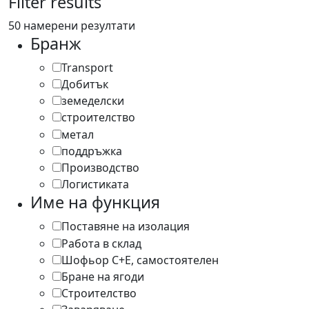
Filter results
50 намерени резултати
Бранж
Transport
13
Добитък
2
земеделски
12
строителство
3
метал
2
поддръжка
4
Производство
8
Логистиката
8
Име на функция
Поставяне на изолация
1
Работа в склад
1
Шофьор С+Е, самостоятелен
8
Бране на ягоди
1
Строителство
2