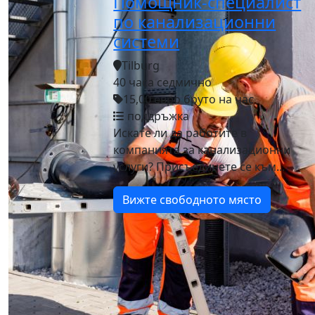
Помощник-специалист
по канализационни
системи
Tilburg
40 часа седмично
15,00 евро бруто на час
поддръжка
Искате ли да работите в
компанията за канализационни
услуги? Присъединете се към...
Вижте свободното място