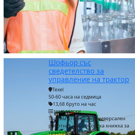
Шофьор със
сведетелство за
управление на трактор
Texel
50-60 часа на седмица
13,68 бруто на час
земеделски
Търсим отговорен, универсален
работник с шофьорска книжка за
трактор.