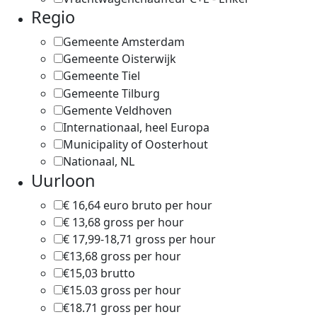
Regio
Gemeente Amsterdam
1
Gemeente Oisterwijk
1
Gemeente Tiel
1
Gemeente Tilburg
1
Gemente Veldhoven
1
Internationaal, heel Europa
1
Municipality of Oosterhout
1
Nationaal, NL
1
Uurloon
€ 16,64 euro bruto per hour
1
€ 13,68 gross per hour
1
€ 17,99-18,71 gross per hour
1
€13,68 gross per hour
1
€15,03 brutto
1
€15.03 gross per hour
1
€18.71 gross per hour
1