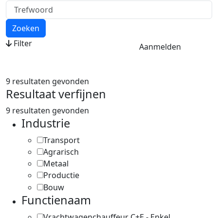
Zoeken
Filter
Aanmelden
9 resultaten gevonden
Resultaat verfijnen
9 resultaten gevonden
Industrie
Transport
4
Agrarisch
2
Metaal
1
Productie
2
Bouw
2
Functienaam
Vrachtwagenchauffeur C+E - Enkel
3