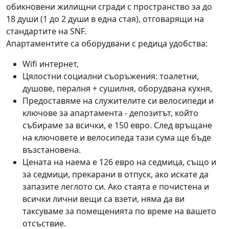
обикновени жилищни сгради с пространство за до
18 души (1 до 2 души в една стая), отговарящи на
стандартите на SNF.
Апартаментите са оборудвани с редица удобства:
Wifi интернет,
Цялостни социални съоръжения: тоалетни,
душове, пералня + сушилня, оборудвана кухня,
Предоставяме на служителите си велосипеди и
ключове за апартамента - депозитът, който
събираме за всички, е 150 евро. След връщане
на ключовете и велосипеда тази сума ще бъде
възстановена.
Цената на наема е 126 евро на седмица, също и
за седмици, прекарани в отпуск, ако искате да
запазите леглото си. Ако стаята е почистена и
всички лични вещи са взети, няма да ви
таксуваме за помещенията по време на вашето
отсъствие.