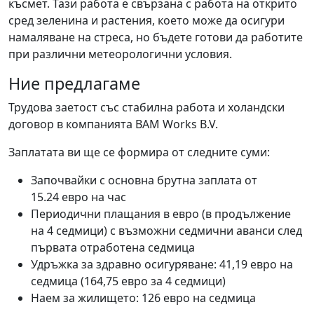
късмет. Тази работа е свързана с работа на открито
сред зеленина и растения, което може да осигури
намаляване на стреса, но бъдете готови да работите
при различни метеорологични условия.
Ние предлагаме
Трудова заетост със стабилна работа и холандски
договор в компанията BAM Works B.V.
Заплатата ви ще се формира от следните суми:
Започвайки с основна брутна заплата от
15.24 евро на час
Периодични плащания в евро (в продължение
на 4 седмици) с възможни седмични аванси след
първата отработена седмица
Удръжка за здравно осигуряване: 41,19 евро на
седмица (164,75 евро за 4 седмици)
Наем за жилището: 126 евро на седмица