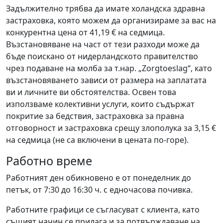
Задължително трябва да имате холандска здравна
застраховка, която можем да организираме за вас на
конкурентна цена от 41,19 € на седмица.
Възстановяване на част от тези разходи може да
бъде поискано от нидерландското правителство
чрез подаване на молба за т.нар. „Zorgtoeslag“, като
възстановяването зависи от размера на заплатата
ви и личните ви обстоятелства. Освен това
използваме колективни услуги, които съдържат
покритие за бедствия, застраховка за правна
отговорност и застраховка срещу злополука за 3,15 €
на седмица (не са включени в цената по-горе).
Работно време
Работният ден обикновено е от понеделник до
петък, от 7:30 до 16:30 ч. с едночасова почивка.
Работните графици се съгласуват с клиента, като
същият начин се прилага и за потвърждаване на