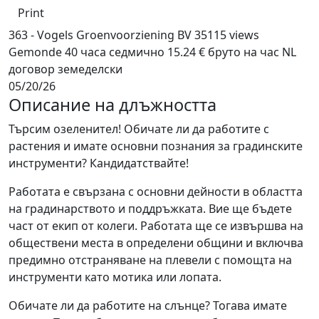
Print
363 - Vogels Groenvoorziening BV
35115 views
Gemonde
40 часа седмично
15.24 € бруто на час
NL
договор
земеделски
05/20/26
Описание на длъжността
Търсим озеленител! Обичате ли да работите с
растения и имате основни познания за градинските
инструменти? Кандидатствайте!
Работата е свързана с основни дейности в областта
на градинарството и поддръжката. Вие ще бъдете
част от екип от колеги. Работата ще се извършва на
обществени места в определени общини и включва
предимно отстраняване на плевели с помощта на
инструменти като мотика или лопата.
Обичате ли да работите на слънце? Тогава имате