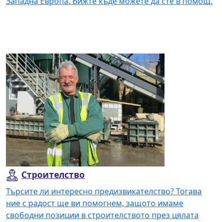
Западна Европа. Вижте къде можете да сте в помощ.
Прочетете повече
Строителство
Търсите ли интересно предизвикателство? Тогава
ние с радост ще ви помогнем, защото имаме
свободни позиции в строителството през цялата