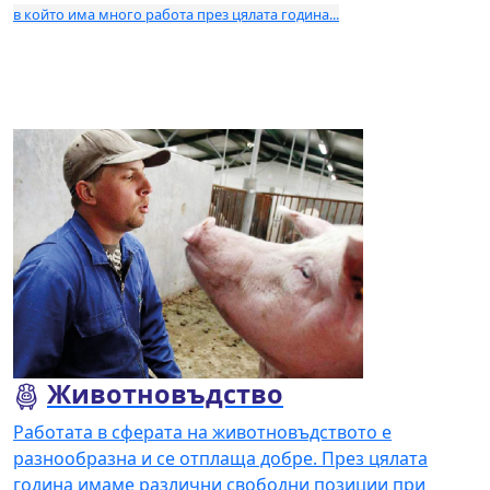
в който има много работа през цялата година...
Прочетете повече
Животновъдство
Работата в сферата на животновъдството е
разнообразна и се отплаща добре. През цялата
година имаме различни свободни позиции при