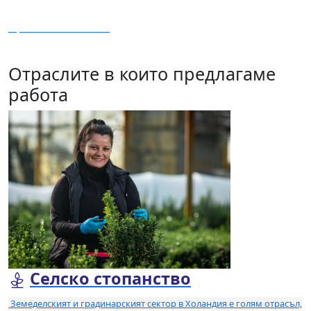
Прочетете повече
Отраслите в които предлагаме
работа
Селско стопанство
Земеделският и градинарският сектор в Холандия е голям отрасъл,