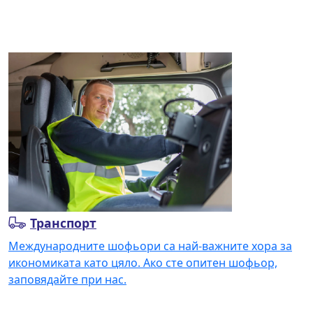
Прочетете повече
Транспорт
Международните шофьори са най-важните хора за
икономиката като цяло. Ако сте опитен шофьор,
заповядайте при нас.
Прочетете повече