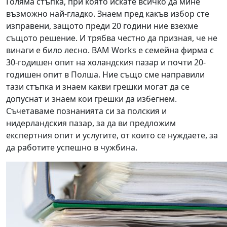
Голяма стъпка, при която искате всичко да мине
възможно най-гладко. Знаем пред какъв избор сте
изправени, защото преди 20 години ние взехме
същото решение. И трябва честно да призная, че не
винаги е било лесно. BAM Works е семейна фирма с
30-годишен опит на холандския пазар и почти 20-
годишен опит в Полша. Ние също сме направили
тази стъпка и знаем какви грешки могат да се
допуснат и знаем кои грешки да избегнем.
Съчетаваме познанията си за полския и
нидерландския пазар, за да ви предложим
експертния опит и услугите, от които се нуждаете, за
да работите успешно в чужбина.