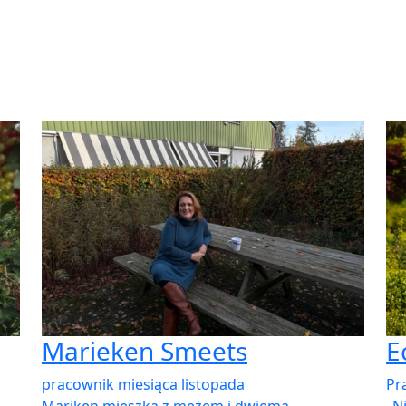
Marieken Smeets
E
pracownik miesiąca listopada
Pr