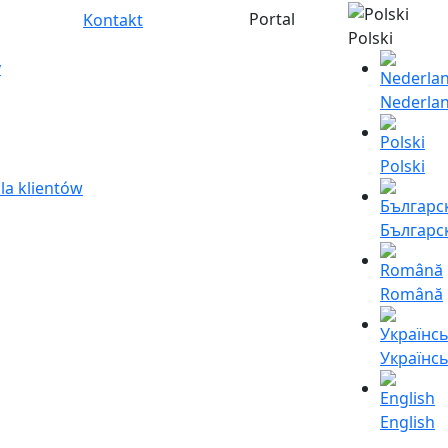
Portal
Kontakt
Polski
y
Nederla
Polski
la klientów
Българс
Română
Українс
English