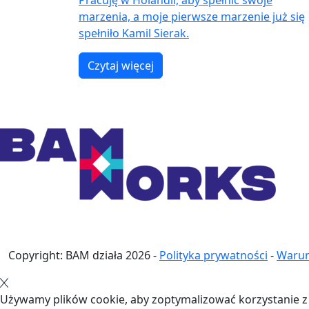
Pracuję w Holandii, aby spełnić swoje
marzenia, a moje pierwsze marzenie już się
spełniło Kamil Sierak.
Czytaj więcej
Copyright: BAM działa
2026
-
Polityka prywatności
-
Warun
Używamy plików cookie, aby zoptymalizować korzystanie z n