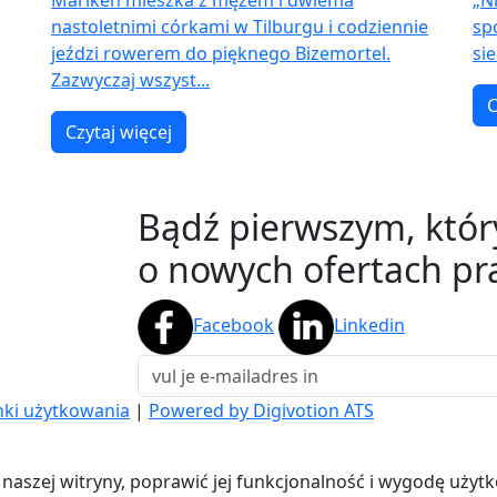
Mariken mieszka z mężem i dwiema
„N
nastoletnimi córkami w Tilburgu i codziennie
sp
jeździ rowerem do pięknego Bizemortel.
sie
Zazwyczaj wszyst...
C
Czytaj więcej
Bądź pierwszym, któr
o nowych ofertach pra
Facebook
Linkedin
ki użytkowania
|
Powered by Digivotion ATS
aszej witryny, poprawić jej funkcjonalność i wygodę użytko