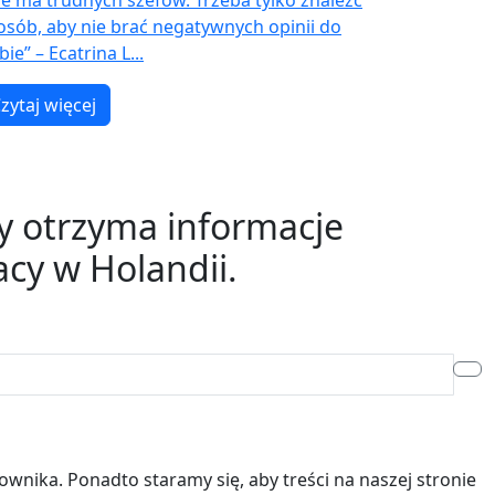
ie ma trudnych szefów. Trzeba tylko znaleźć
osób, aby nie brać negatywnych opinii do
bie” – Ecatrina L...
zytaj więcej
y otrzyma informacje
cy w Holandii.
wnika. Ponadto staramy się, aby treści na naszej stronie