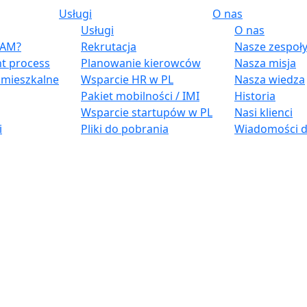
Usługi
O nas
Usługi
O nas
 BAM?
Rekrutacja
Nasze zespoł
t process
Planowanie kierowców
Nasza misja
e mieszkalne
Wsparcie HR w PL
Nasza wiedza
Pakiet mobilności / IMI
Historia
Wsparcie startupów w PL
Nasi klienci
i
Pliki do pobrania
Wiadomości d