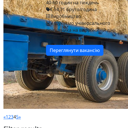
40-60 годин на тиждень
€ 14,71 бруто/година
Виробництво
Ми шукаємо універсального
працівника на виробничій лінії.
Зацікавлені?
Переглянути вакансію
«
1
2
3
4
5
»