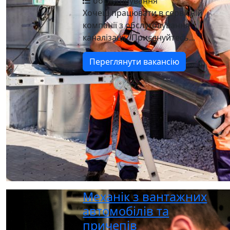
обслуговування
Хочеш працювати в сервісній
компанії з обслуговування
каналізації? Приєднуйтесь...
Переглянути вакансію
Механік з вантажних
автомобілів та
причепів