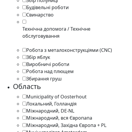
Збір полуниці
1
Будівельні роботи
2
Свинарство
1
Технічна допомога / Технічне
обслуговування
2
Робота з металоконструкціями (CNC)
1
Збір яблук
1
Виробничі роботи
1
Робота над плющем
1
Збирання груш
1
Область
Municipality of Oosterhout
1
Локальний, Голландія
1
Міжнародний, DE-NL
2
Міжнародний, вся Європапа
2
Міжнародний, Західна Європа + PL
1