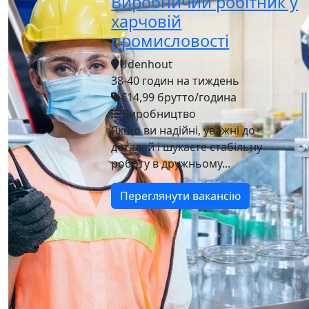
Виробничий робітник у
харчовій
промисловості
Udenhout
38-40 годин на тиждень
€14,99 брутто/година
Виробництво
Якщо ви надійні, уважні до
деталей і шукаєте стабільну
роботу в дружньому...
Переглянути вакансію