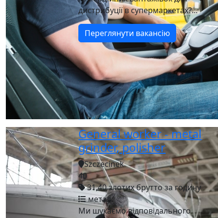
дистрибуції в супермаркетах?...
Переглянути вакансію
General worker - metal
grinder, polisher
Szczecinek
40
31,40 злотих брутто за годину
метал
Ми шукаємо відповідального