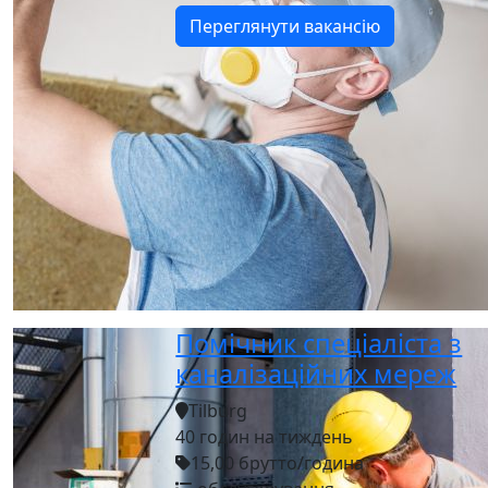
Переглянути вакансію
Помічник спеціаліста з
каналізаційних мереж
Tilburg
40 годин на тиждень
15,00 брутто/година