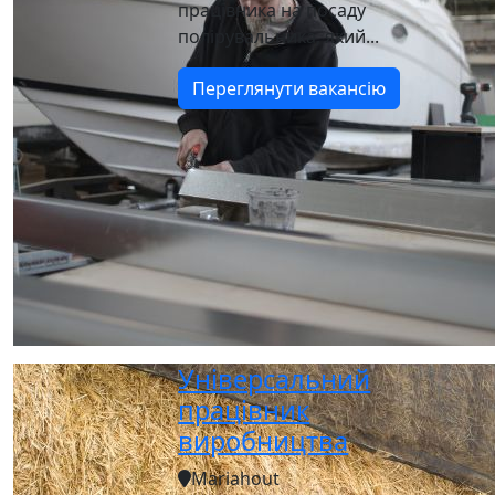
працівника на посаду
полірувальника, який...
Переглянути вакансію
Універсальний
працівник
виробництва
Mariahout