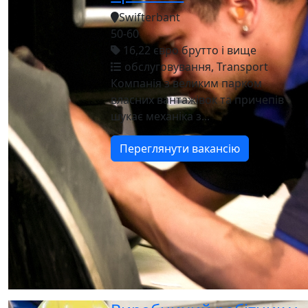
Swifterbant
50-60
16,22 євро брутто і вище
обслуговування, Transport
Компанія з великим парком
власних вантажівок та причепів
шукає механіка з...
Переглянути вакансію