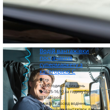
Водій вантажівки
постачання
супермаркету з
категорією C
Erp
55-60 годин на тиждень
16,25-16,90 за годину брутто
Transport
Ви маєте досвід водіння
комерційних вантажівок для