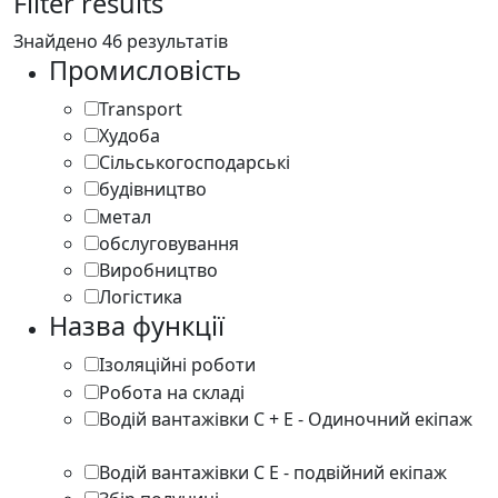
Filter results
Знайдено 46 результатів
Промисловість
Transport
12
Худоба
2
Сільськогосподарські
11
будівництво
3
метал
2
обслуговування
4
Виробництво
8
Логістика
7
Назва функції
Ізоляційні роботи
1
Робота на складі
1
Водій вантажівки C + E - Одиночний екіпаж
7
Водій вантажівки C E - подвійний екіпаж
1