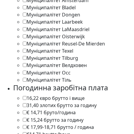
Муніципалітет Amsterdam
1
Муніципалітет Bladel
1
Муніципалітет Dongen
1
Муніципалітет Laarbeek
1
Муніципалітет LaMaasdriel
1
Муніципалітет Oisterwijk
1
Муніципалітет Reusel-De Mierden
2
Муніципалітет Texel
3
Муніципалітет Tilburg
9
Муніципалітет Велдховен
3
Муніципалітет Осс
2
Муніципалітет Тіль
1
Погодинна заробітна плата
16,22 євро брутто і вище
1
31,40 злотих брутто за годину
1
€ 14,71 бруто/година
1
€ 15,24 брутто за годину
1
€ 17,99-18,71 брутто / година
1