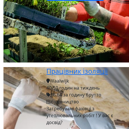
Працівник ізоляції
Waalwijk
40-50 годин на тиждень
16,64 за годину брутто
будівництво
Затребувані фахівці з
утеплювальних робіт ! У вас є
досвід?