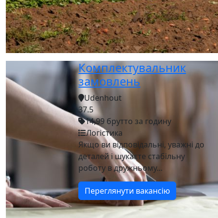
Комплектувальник
замовлень
Udenhout
37.5
14,99 брутто за годину
Логістика
Якщо ви відповідальні, уважні до
деталей і шукаєте стабільну
роботу в дружньому...
Переглянути вакансію