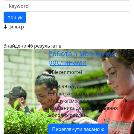
пошук
фільтр
Знайдено 46 результатів
Робота з молодими
рослинами
Biezenmortel
40
€14.99 брутто за годину
Сільськогосподарські
Ми шукаємо універсального
працівника для вирощування
молодих рослин.
Переглянути вакансію