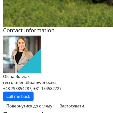
Contact information
Olena Burziak
recruitment@bamworks.eu
+48 798854287; +31 134582727
Call me back
Повернутися до огляду
Застосувати