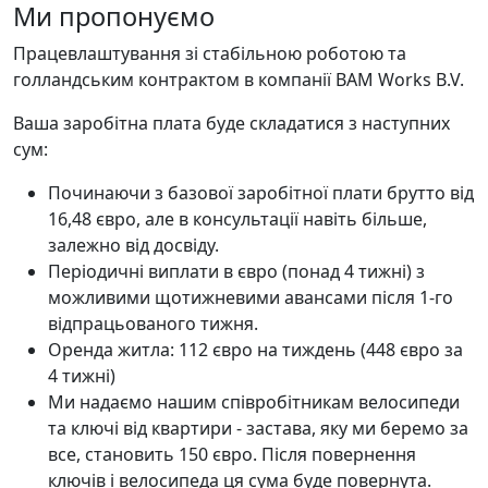
Ми пропонуємо
Працевлаштування зі стабільною роботою та
голландським контрактом в компанії BAM Works B.V.
Ваша заробітна плата буде складатися з наступних
сум:
Починаючи з базової заробітної плати брутто від
16,48 євро, але в консультації навіть більше,
залежно від досвіду.
Періодичні виплати в євро (понад 4 тижні) з
можливими щотижневими авансами після 1-го
відпрацьованого тижня.
Оренда житла: 112 євро на тиждень (448 євро за
4 тижні)
Ми надаємо нашим співробітникам велосипеди
та ключі від квартири - застава, яку ми беремо за
все, становить 150 євро. Після повернення
ключів і велосипеда ця сума буде повернута.