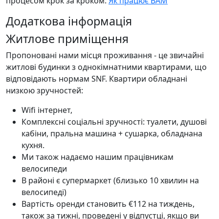
процесом крок за кроком:
Як працює ВАМ
Додаткова інформація
Житлове приміщення
Пропоновані нами місця проживання - це звичайні
житлові будинки з однокімнатними квартирами, що
відповідають нормам SNF. Квартири обладнані
низкою зручностей:
Wifi інтернет,
Комплексні соціальні зручності: туалети, душові
кабіни, пральна машина + сушарка, обладнана
кухня.
Ми також надаємо нашим працівникам
велосипеди
В районі є супермаркет (близько 10 хвилин на
велосипеді)
Вартість оренди становить €112 на тиждень,
також за тижні, проведені у відпустці, якщо ви