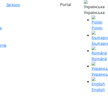
Portal
Зв'язок
Українська
а
Polski
Българс
нтів
Română
Українс
English