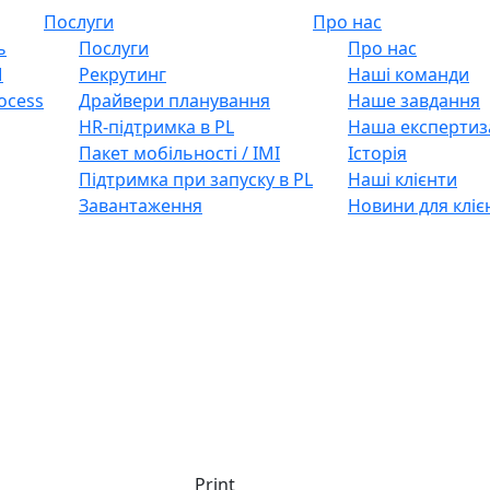
Послуги
Про нас
ь
Послуги
Про нас
M
Рекрутинг
Наші команди
ocess
Драйвери планування
Наше завдання
HR-підтримка в PL
Наша експертиз
Пакет мобільності / IMI
Історія
Підтримка при запуску в PL
Наші клієнти
Завантаження
Новини для кліє
Print