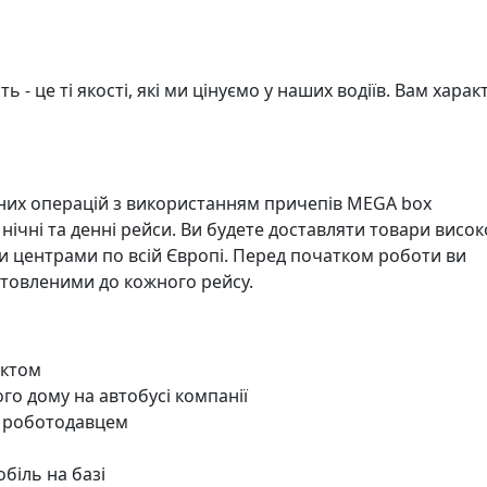
ь - це ті якості, які ми цінуємо у наших водіїв. Вам харак
них операцій з використанням причепів MEGA box
чні та денні рейси. Ви будете доставляти товари висок
и центрами по всій Європі. Перед початком роботи ви
отовленими до кожного рейсу.
актом
го дому на автобусі компанії
я роботодавцем
біль на базі