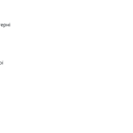
терні
ої