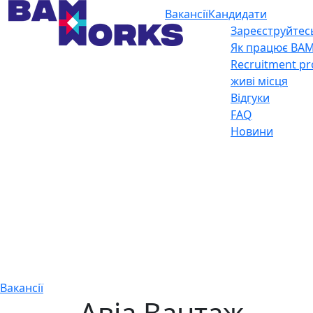
Вакансії
Кандидати
Зареєструйтес
Як працює BA
Recruitment pr
живі місця
Відгуки
FAQ
Новини
Вакансії
Авіа Вантаж