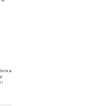
 та
боти в
ці
 і