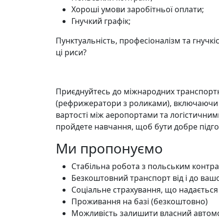
Хороші умови заробітньої оплати;
Гнучкий графік;
Пунктуальність, професіоналізм та гнучкіст
ці риси?
Приєднуйтесь до міжнародних транспорт
(рефрижератори з роликами), включаючи ні
вартості між аеропортами та логістичним
пройдете навчання, щоб бути добре підг
Ми пропонуємо
Стабільна робота з польським контр
Безкоштовний транспорт від і до вашо
Соціальне страхування, що надаєтьс
Проживання на базі (безкоштовно)
Можливість залишити власний автомо