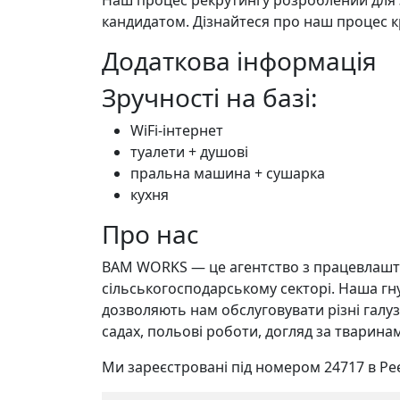
Наш процес рекрутингу розроблений для
кандидатом. Дізнайтеся про наш процес к
Додаткова інформація
Зручності на базі:
WiFi-інтернет
туалети + душові
пральна машина + сушарка
кухня
Про нас
BAM WORKS — це агентство з працевлаштув
сільськогосподарському секторі. Наша гну
дозволяють нам обслуговувати різні галуз
садах, польові роботи, догляд за тварина
Ми зареєстровані під номером 24717 в Ре