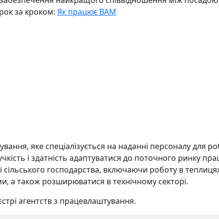
 забезпечення найкращого співвідношення між посадою
рок за кроком:
Як працює BAM
ання, яке спеціалізується на наданні персоналу для ро
чкість і здатність адаптуватися до поточного ринку пра
і сільського господарства, включаючи роботу в теплицях
ми, а також розширюватися в технічному секторі.
єстрі агентств з працевлаштування.