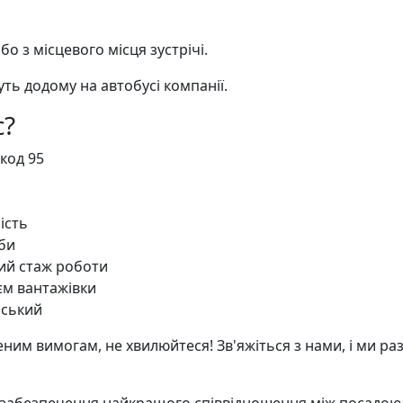
бо з місцевого місця зустрічі.
уть додому на автобусі компанії.
с?
 код 95
ість
би
ий стаж роботи
ієм вантажівки
йський
ним вимогам, не хвилюйтеся! Зв'яжіться з нами, і ми ра