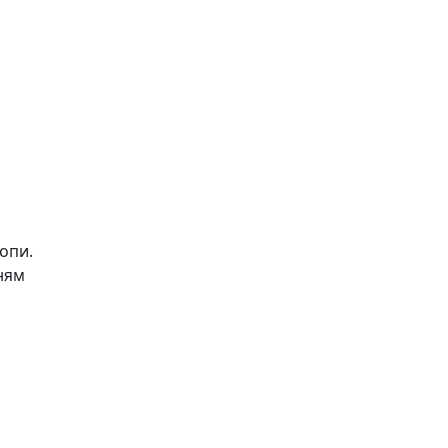
опи.
ням