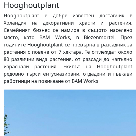
Hooghoutplant
Hooghoutplant е добре известен доставчик в
Холандия на декоративни храсти и растения.
Семейният бизнес се намира в същото населено
място, като BAM Works, в Biezenmortel. През
годините Hooghoutplant се превърна в разсадник за
растения с повече от 7 хектара. Те отглеждат около
80 различни вида растения, от разсади до напълно
израснали растения. Екипът на Hooghoutplant
редовно търси ентусиазирани, отдадени и гъвкави
работници на повикване от BAM Works.