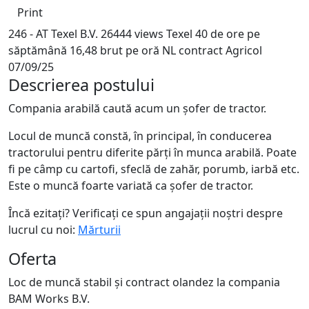
Print
246 - AT Texel B.V.
26444 views
Texel
40 de ore pe
săptămână
16,48 brut pe oră
NL contract
Agricol
07/09/25
Descrierea postului
Compania arabilă caută acum un șofer de tractor.
Locul de muncă constă, în principal, în conducerea
tractorului pentru diferite părți în munca arabilă. Poate
fi pe câmp cu cartofi, sfeclă de zahăr, porumb, iarbă etc.
Este o muncă foarte variată ca șofer de tractor.
Încă ezitați? Verificați ce spun angajații noștri despre
lucrul cu noi:
Mărturii
Oferta
Loc de muncă stabil și contract olandez la compania
BAM Works B.V.