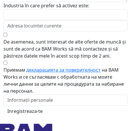
Industria în care prefer să activez este:
De asemenea, sunt interesat de alte oferte de muncă și
sunt de acord ca BAM Works să mă contacteze și să
păstreze datele mele în acest scop timp de 2 ani.
Приемам
декларацията за поверителност
на BAM
Works и се съгласявам с обработката на моите
лични данни за целите на процедурата за набиране
на персонал.
Inregistreaza-te