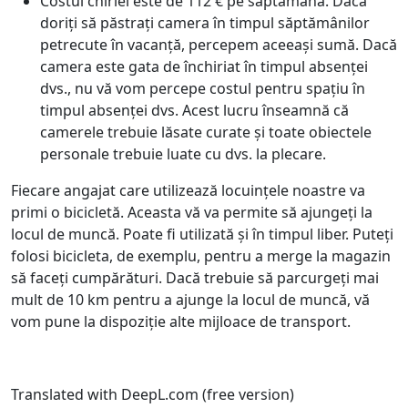
Costul chiriei este de 112 € pe săptămână. Dacă
doriți să păstrați camera în timpul săptămânilor
petrecute în vacanță, percepem aceeași sumă. Dacă
camera este gata de închiriat în timpul absenței
dvs., nu vă vom percepe costul pentru spațiu în
timpul absenței dvs. Acest lucru înseamnă că
camerele trebuie lăsate curate și toate obiectele
personale trebuie luate cu dvs. la plecare.
Fiecare angajat care utilizează locuințele noastre va
primi o bicicletă. Aceasta vă va permite să ajungeți la
locul de muncă. Poate fi utilizată și în timpul liber. Puteți
folosi bicicleta, de exemplu, pentru a merge la magazin
să faceți cumpărături. Dacă trebuie să parcurgeți mai
mult de 10 km pentru a ajunge la locul de muncă, vă
vom pune la dispoziție alte mijloace de transport.
Translated with DeepL.com (free version)