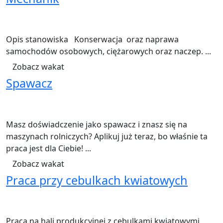
3245 widoki
Heukelom
38
€17.69 brutto za godzinę
NL umowa
Mechanika i konsweracja
Opis stanowiska Konserwacja oraz naprawa
samochodów osobowych, ciężarowych oraz naczep. ...
Zobacz wakat
Spawacz
20224 widoki
Oosterend
38 godzin tygodniowo
€ 16,87 brutto/godzina
NL umowa
Obróbka metali
Masz doświadczenie jako spawacz i znasz się na
maszynach rolniczych? Aplikuj już teraz, bo właśnie ta
praca jest dla Ciebie! ...
Zobacz wakat
Praca przy cebulkach kwiatowych
4069 widoki
40-55
€14.99 brutto/godzina
NL umowa
Rolnictwo
Praca na hali produkcyjnej z cebulkami kwiatowymi.. ...