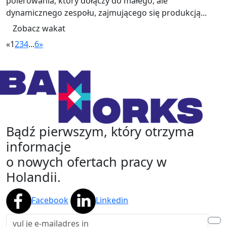
polerowania, który dołączy do małego, ale
dynamicznego zespołu, zajmującego się produkcją...
Zobacz wakat
«
1
2
3
4
...
6
»
Bądź pierwszym, który otrzyma
informacje
o nowych ofertach pracy w
Holandii.
Facebook
Linkedin