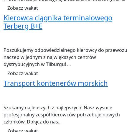
Zobacz wakat
Kierowca ciągnika terminalowego
Terberg B+E
20130 widoki
Tilburg
40 - 50 godzin tygodniowo
€15,63
NL umowa
Logistyka
Poszukujemy odpowiedzialnego kierowcy do przewozu
naczep w jednym z największych centrów
dystrybucyjnych w Tilburgu! ...
Zobacz wakat
Transport kontenerów morskich
60629 widoki
Amsterdam
50-60 godzin tygodniowo
€15,63
NL umowa
Transport
Szukamy najlepszych z najlepszych! Nasz wysoce
profesjonalny zespół kierowców potrzebuje nowych
członków. Dołącz do nas...
Zobacz wakat