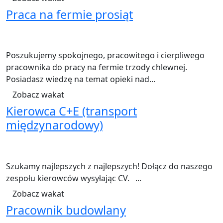
Praca na fermie prosiąt
127484 widoki
Hulsel
40-60 godzin tygodniowo
€14,99-€17,48 brutto/godzina
NL umowa
Hodowla
Poszukujemy spokojnego, pracowitego i cierpliwego
pracownika do pracy na fermie trzody chlewnej.
Posiadasz wiedzę na temat opieki nad...
Zobacz wakat
Kierowca C+E (transport
międzynarodowy)
58459 widoki
Utrecht
50-60 godzin tygodniowo
€ 17,99-18,71 brutto/godzina
NL umowa
Transport
Szukamy najlepszych z najlepszych! Dołącz do naszego
zespołu kierowców wysyłając CV. ...
Zobacz wakat
Pracownik budowlany