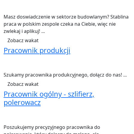
43941 widoki
Helvoirt
40-50 godzin tygodniowo
€15,18 brutto za godzinę
NL umowa
Budownictwo
Masz doswiadczenie w sektorze budowlanym? Stablina
praca w polskim zespole czeka na Ciebie, więc nie
zwlekaj i aplikuj! ...
Zobacz wakat
Pracownik produkcji
33568 widoki
Mariahout
40 - 60 godzin tygodniowo
€14,99 brutto/godzina
NL umowa
Produkcja
Szukamy pracownika produkcyjnego, dołącz do nas! ...
Zobacz wakat
Pracownik ogólny - szlifierz,
polerowacz
10005 widoki
Szczecinek
40
31,40 PLN brutto za godzinę
PL umowa
Obróbka metali
Poszukujemy precyzyjnego pracownika do