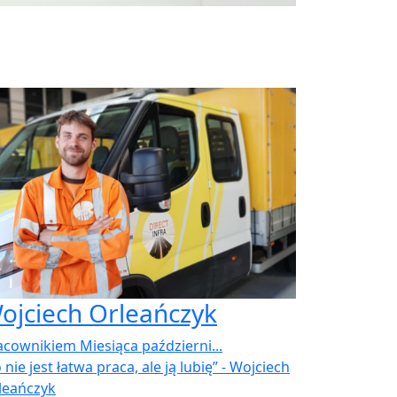
ojciech Orleańczyk
acownikiem Miesiąca październi...
 nie jest łatwa praca, ale ją lubię” - Wojciech
leańczyk