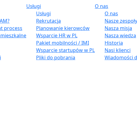
Usługi
O nas
Usługi
O nas
 BAM?
Rekrutacja
Nasze zespoł
t process
Planowanie kierowców
Nasza misja
e mieszkalne
Wsparcie HR w PL
Nasza wiedza
Pakiet mobilności / IMI
Historia
Wsparcie startupów w PL
Nasi klienci
i
Pliki do pobrania
Wiadomości d