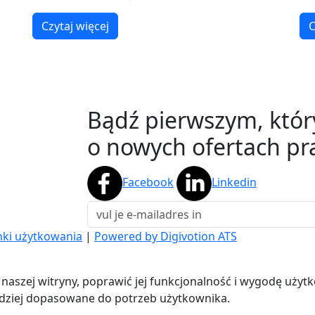
Czytaj więcej
C
Bądź pierwszym, któr
o nowych ofertach pra
Facebook
Linkedin
ki użytkowania
|
Powered by Digivotion ATS
aszej witryny, poprawić jej funkcjonalność i wygodę użytko
rdziej dopasowane do potrzeb użytkownika.