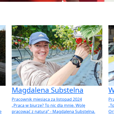
Magdalena Substelna
W
Pracownik miesiąca za listopad 2024
Pr
„Praca w biurze? To nic dla mnie. Wolę
„To
e
pracować z naturą” - Magdalena Substelna.
Or