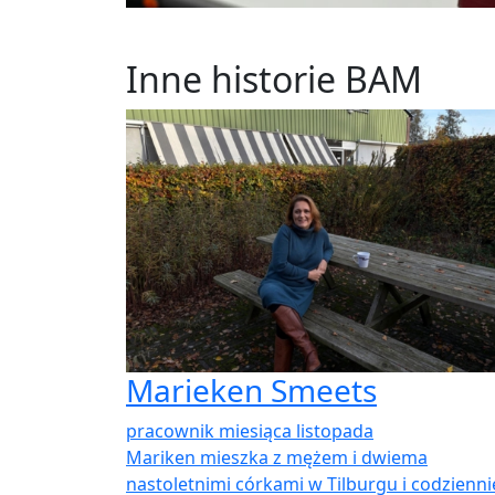
Inne historie BAM
Marieken Smeets
pracownik miesiąca listopada
Mariken mieszka z mężem i dwiema
nastoletnimi córkami w Tilburgu i codzienni