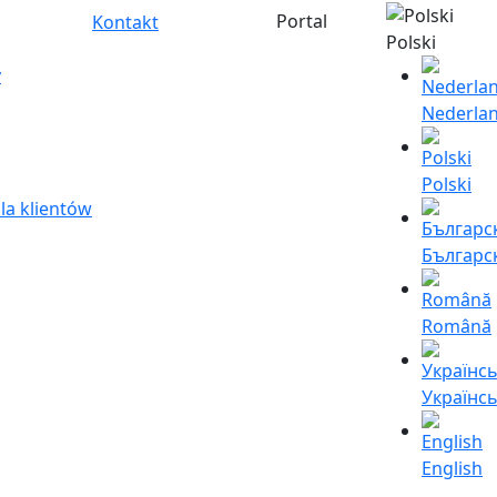
Portal
Kontakt
Polski
y
Nederla
Polski
la klientów
Българс
Română
Українс
English