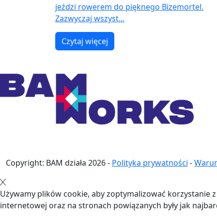
jeździ rowerem do pięknego Bizemortel.
Zazwyczaj wszyst...
Czytaj więcej
Copyright: BAM działa
2026
-
Polityka prywatności
-
Warun
Używamy plików cookie, aby zoptymalizować korzystanie z n
internetowej oraz na stronach powiązanych były jak najba