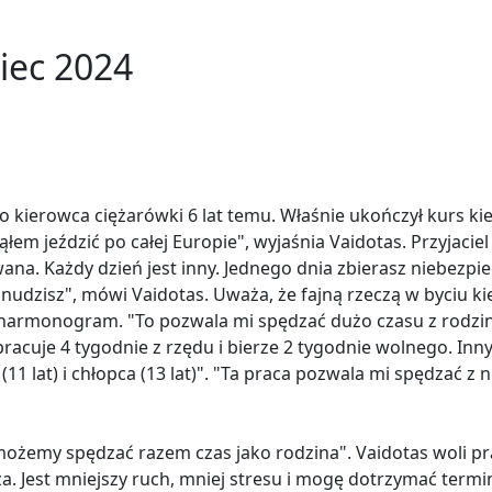
iec 2024
ako kierowca ciężarówki 6 lat temu. Właśnie ukończył kurs k
em jeździć po całej Europie", wyjaśnia Vaidotas. Przyjacie
ana. Każdy dzień jest inny. Jednego dnia zbierasz niebezpi
udzisz", mówi Vaidotas. Uważa, że fajną rzeczą w byciu kie
harmonogram. "To pozwala mi spędzać dużo czasu z rodz
pracuje 4 tygodnie z rzędu i bierze 2 tygodnie wolnego. Inn
1 lat) i chłopca (13 lat)". "Ta praca pozwala mi spędzać z 
 możemy spędzać razem czas jako rodzina". Vaidotas woli pr
za. Jest mniejszy ruch, mniej stresu i mogę dotrzymać termi