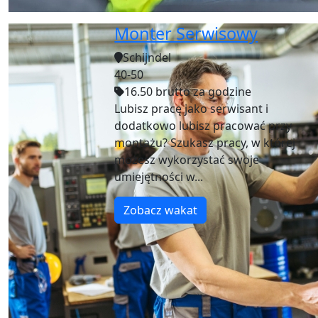
Monter Serwisowy
Schijndel
40-50
16.50 brutto za godzine
Lubisz pracę jako serwisant i
dodatkowo lubisz pracować przy
montażu? Szukasz pracy, w której
możesz wykorzystać swoje
umiejętności w...
Zobacz wakat