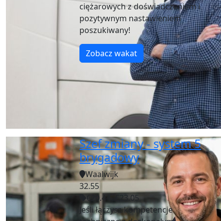
ciężarowych z doświadczeniem i
pozytywnym nastawieniem
poszukiwany!
Zobacz wakat
Szef zmiany - system 5
brygadowy
Waalwijk
32.55
€20.44- €23.05
Jeśli łączysz kompetencje