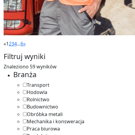
«
1
2
3
4
...
6
»
Filtruj wyniki
Znaleziono 59 wyników
Branża
Transport
16
Hodowla
2
Rolnictwo
13
Budownictwo
3
Obróbka metali
3
Mechanika i konsweracja
4
Praca biurowa
1