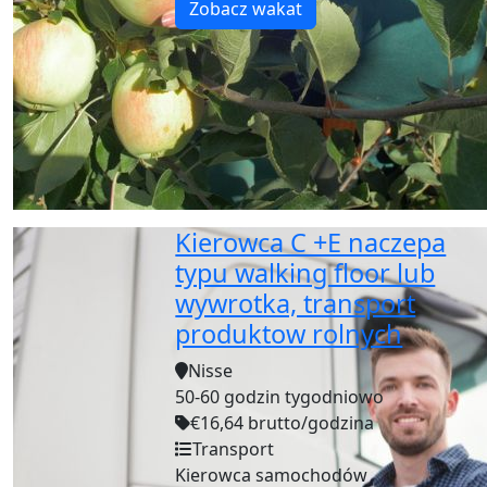
Zobacz wakat
Kierowca C +E naczepa
typu walking floor lub
wywrotka, transport
produktow rolnych
Nisse
50-60 godzin tygodniowo
€16,64 brutto/godzina
Transport
Kierowca samochodów