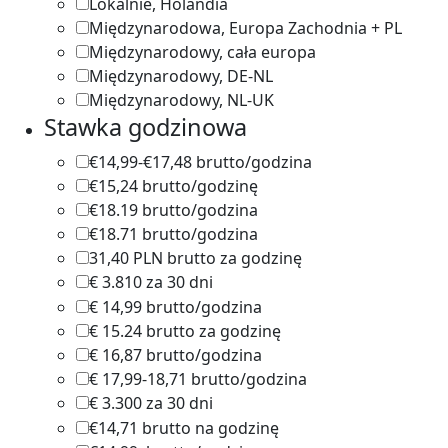
Lokalnie, Holandia
1
Międzynarodowa, Europa Zachodnia + PL
1
Międzynarodowy, cała europa
4
Międzynarodowy, DE-NL
2
Międzynarodowy, NL-UK
1
Stawka godzinowa
€14,99-€17,48 brutto/godzina
1
€15,24 brutto/godzinę
1
€18.19 brutto/godzina
1
€18.71 brutto/godzina
1
31,40 PLN brutto za godzinę
1
€ 3.810 za 30 dni
1
€ 14,99 brutto/godzina
1
€ 15.24 brutto za godzinę
1
€ 16,87 brutto/godzina
1
€ 17,99-18,71 brutto/godzina
1
€ 3.300 za 30 dni
1
€14,71 brutto na godzinę
1