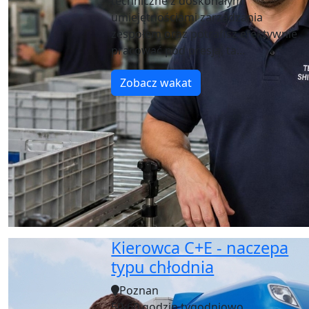
techniczne z doskonałymi
umiejętnościami zarządzania
zespołem oraz potrafisz efektywnie
pracować pod presją, ta...
Zobacz wakat
Kierowca C+E - naczepa
typu chłodnia
Poznan
50-60 godzin tygodniowo