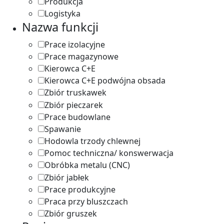
Produkcja
9
Logistyka
9
Nazwa funkcji
Prace izolacyjne
1
Prace magazynowe
1
Kierowca C+E
10
Kierowca C+E podwójna obsada
1
Zbiór truskawek
1
Zbiór pieczarek
1
Prace budowlane
2
Spawanie
1
Hodowla trzody chlewnej
1
Pomoc techniczna/ konswerwacja
2
Obróbka metalu (CNC)
1
Zbiór jabłek
1
Prace produkcyjne
2
Praca przy bluszczach
1
Zbiór gruszek
1