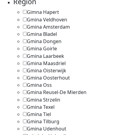
Region
Gimna Hapert
1
Gmina Veldhoven
3
Gmina Amsterdam
1
Gmina Bladel
1
Gmina Dongen
1
Gmina Goirle
1
Gmina Laarbeek
1
Gmina Maasdriel
1
Gmina Oisterwijk
1
Gmina Oosterhout
1
Gmina Oss
2
Gmina Reusel-De Mierden
2
Gmina Strzelin
1
Gmina Texel
4
Gmina Tiel
1
Gmina Tilburg
10
Gmina Udenhout
1