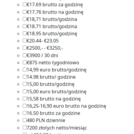
€17.69 brutto za godzinę
1
€17.76 brutto na godzinę
1
€18,71 brutto/godzina
1
€18.71 brutto/godzina
1
€18.95 brutto/godzinę
1
€20.44- €23.05
1
€2500,- - €3250,-
1
€3900 / 30 dni
1
€875 netto tygodniowo
1
14,99 euro brutto/godzinę
1
14.98 brutto/ godzine
1
15,00 brutto/godzinę
1
15,00 euro brutto/godzinę
1
15,58 brutto na godzinę
1
16,25-16,90 euro brutto na godzinę
1
16.50 brutto za godzine
1
480 PLN dziennie
1
7200 złotych netto/miesiąc
1