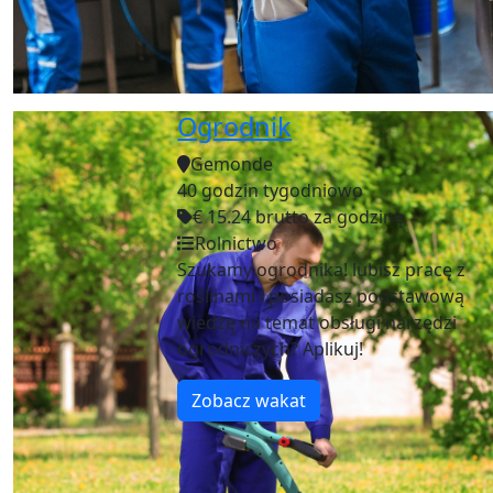
Ogrodnik
Gemonde
40 godzin tygodniowo
€ 15.24 brutto za godzinę
Rolnictwo
Szukamy ogrodnika! lubisz pracę z
roślinami i posiadasz podstawową
wiedzę na temat obsługi narzędzi
ogrodniczych? Aplikuj!
Zobacz wakat