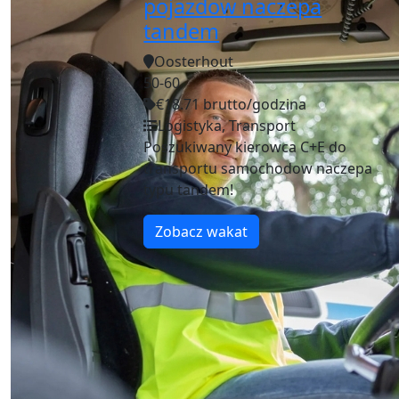
pojazdow naczepa
tandem
Oosterhout
50-60
€18.71 brutto/godzina
Logistyka, Transport
Poszukiwany kierowca C+E do
transportu samochodow naczepa
typu tandem!
Zobacz wakat