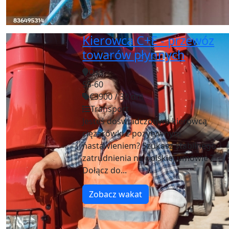
Kierowca C+E - przewóz
towarów płynnych
Oss
55-60
€3900 / 30 dni
Transport
Jesteś doświadczonym kierowcą
ciężarówki z pozytywnym
nastawieniem? Szukasz stabilnego
zatrudnienia na polskiej umowie ?
Dołącz do...
Zobacz wakat