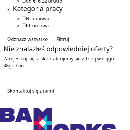
od €16,22 brutto
1
Kategoria pracy
NL umowa
41
PL umowa
7
Odznacz wszystko
Filtruj
Nie znalazłeś odpowiedniej oferty?
Zarejestruj się, a skontaktujemy się z Tobą w ciągu
48godzin
Skontaktuj się z nami