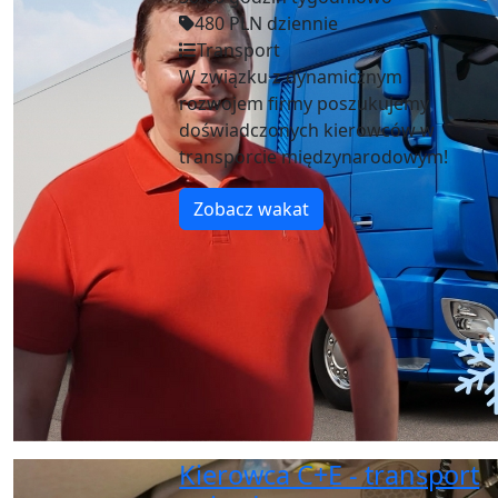
480 PLN dziennie
Transport
W związku z dynamicznym
rozwojem firmy poszukujemy
doświadczonych kierowców w
transporcie międzynarodowym!
Zobacz wakat
Kierowca C+E - transport