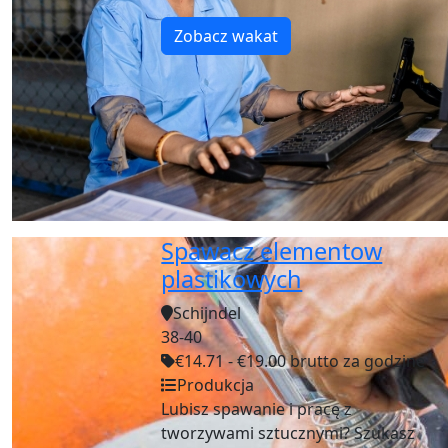
Zobacz wakat
Spawacz elementow
plastikowych
Schijndel
38-40
€14.71 - €19.00 brutto za godzine
Produkcja
Lubisz spawanie i pracę z
tworzywami sztucznymi? Szukasz