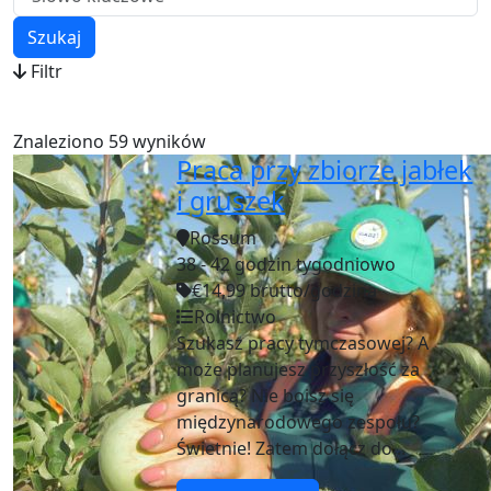
Szukaj
Filtr
Znaleziono 59 wyników
Praca przy zbiorze jabłek
i gruszek
Rossum
38 - 42 godzin tygodniowo
€14,99 brutto/godzina
Rolnictwo
Szukasz pracy tymczasowej? A
może planujesz przyszłość za
granicą? Nie boisz się
międzynarodowego zespołu?
Świetnie! Zatem dołącz do...