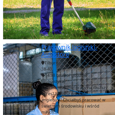
Pracownik logistyki-
Autostore
Tilburg
38-40
14.98 brutto/ godzine
Logistyka
Szukasz stabilnej pracy na dłuższy
okres? Mówisz po
angielsku? Chciałbyś pracować w
świetnym środowisku i wśród
miłych...