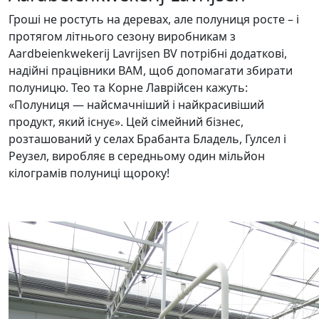
Гроші не ростуть на деревах, але полуниця росте – і
протягом літнього сезону виробникам з
Aardbeienkwekerij Lavrijsen BV потрібні додаткові,
надійні працівники BAM, щоб допомагати збирати
полуницю. Тео та Корне Лаврійсен кажуть:
«Полуниця — найсмачніший і найкрасивіший
продукт, який існує». Цей сімейний бізнес,
розташований у селах Брабанта Бладель, Гулсел і
Реузел, виробляє в середньому один мільйон
кілограмів полуниці щороку!