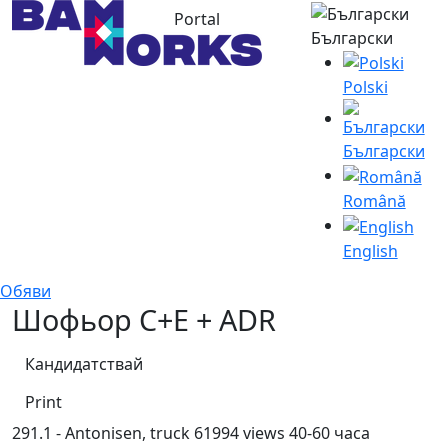
Portal
Български
Polski
Български
Română
English
Обяви
Шофьор C+E + ADR
Кандидатствай
Print
291.1 - Antonisen, truck
61994 views
40-60 часа