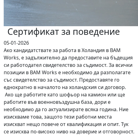
Сертификат за поведение
05-01-2026
Ако кандидатствате за работа в Холандия в BAM
Works, е задължително да предоставите на бъдещия
си работодател свидетелство за съдимост. За всички
позиции в BAM Works е необходимо да разполагате
със свидетелство за съдимост. Предоставяте го
еднократно в началото на холандския си договор.
Ако ще работите като шофьор на камион или ще
работите във военновъздушна база, дори е
необходимо да го актуализирате всяка година. Ние
изискваме това, защото тези работни места
изискват нещо повече от квалификация и опит. Тук
се изисква по-високо ниво на доверие и отговорност.