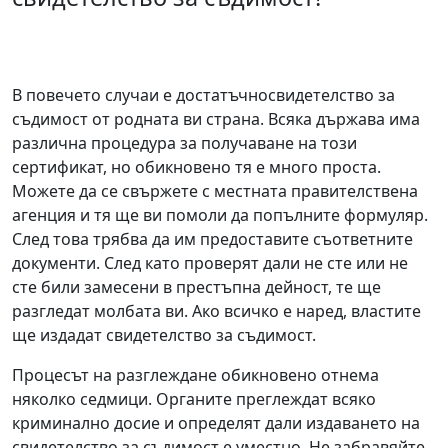
В повечето случаи е достатъчносвидетелство за
съдимост от родната ви страна. Всяка държава има
различна процедура за получаване на този
сертификат, но обикновено тя е много проста.
Можете да се свържете с местната правителствена
агенция и тя ще ви помоли да попълните формуляр.
След това трябва да им предоставите съответните
документи. След като проверят дали не сте или не
сте били замесени в престъпна дейност, те ще
разгледат молбата ви. Ако всичко е наред, властите
ще издадат свидетелство за съдимост.
Процесът на разглеждане обикновено отнема
няколко седмици. Органите преглеждат всяко
криминално досие и определят дали издаването на
свидетелство за съдимост е уместно. Не забравяйте,