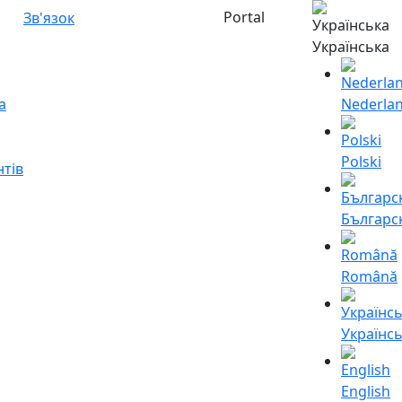
Portal
Зв'язок
Українська
а
Nederla
Polski
нтів
Българс
Română
Українс
English