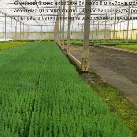
Сімейний бізнес виробляє близько 8 мільйонів мо
асортименті різних сортів. Під час виробництва 
співпраці з натхненними та захопленими працівн