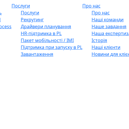
Послуги
Про нас
ь
Послуги
Про нас
M
Рекрутинг
Наші команди
ocess
Драйвери планування
Наше завдання
HR-підтримка в PL
Наша експертиз
Пакет мобільності / IMI
Історія
Підтримка при запуску в PL
Наші клієнти
Завантаження
Новини для кліє