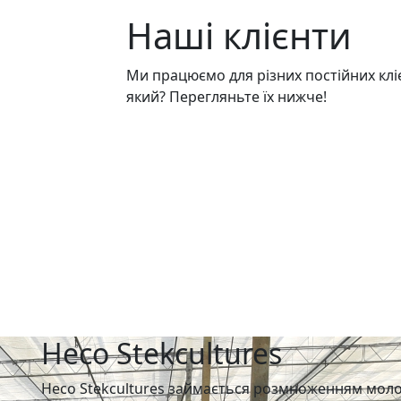
Наші клієнти
Ми працюємо для різних постійних клієн
який? Перегляньте їх нижче!
Heco Stekcultures
Heco Stekcultures займається розмноженням моло