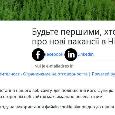
Будьте першими, хт
про нові вакансії в 
Facebook
Linkedin
рителност
-
Ограничение на отговорността
|
Powered by 
стання нашого веб-сайту, для поліпшення його функціона
на сторонніх веб-сайтах максимально релевантним.
оду на використання файлів cookie відповідно до нашої