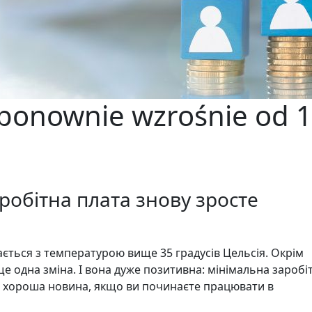
 ponownie wzrośnie od 1
робітна плата знову зросте
ється з температурою вище 35 градусів Цельсія. Окрім
 ще одна зміна. І вона дуже позитивна: мінімальна заробі
е хороша новина, якщо ви починаєте працювати в