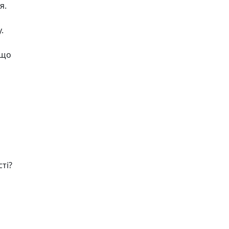
я.
.
 що
ті?