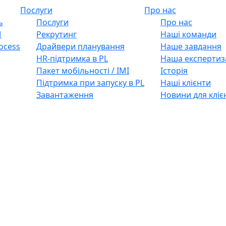
Послуги
Про нас
ь
Послуги
Про нас
M
Рекрутинг
Наші команди
ocess
Драйвери планування
Наше завдання
HR-підтримка в PL
Наша експертиз
Пакет мобільності / IMI
Історія
Підтримка при запуску в PL
Наші клієнти
Завантаження
Новини для кліє