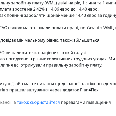
ну заробітну плату (WML) двічі на рік, 1 січня та 1 липн
лата зросте на 2,42% з 14,06 євро до 14,40 євро.
ндах повинні заробляти щонайменше 14,40 євро за годину
 (CAO) також мають шкали оплати праці, пов'язані з WML,
ідповідає мінімальному рівню, також збільшиться.
AO ви належите як працівник і в якій галузі
ло погоджено в різних колективних трудових угодах. Ми
 липня всі отримували правильну заробітну плату.
ситуації, або маєте питання щодо вашої платіжної відомос
ів з працевлаштування через додаток Plan4Flex.
ансії, а
також скористайтеся
перевагами підвищення