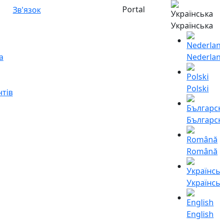
Portal
Зв'язок
Українська
а
Nederla
Polski
нтів
Българс
Română
Українс
English