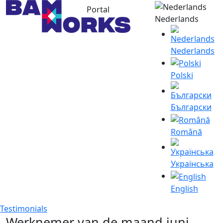
Portal
Nederlands
Nederlands
Polski
Български
Română
Українська
English
Testimonials
Werknemer van de maand juni